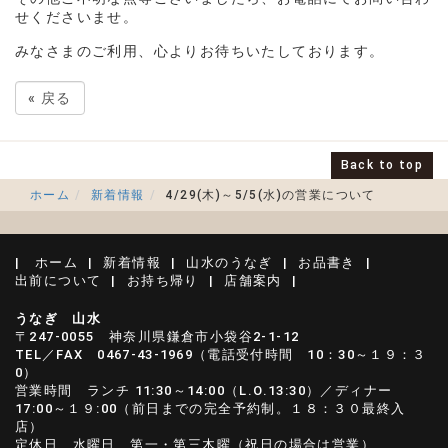
せくださいませ。
みなさまのご利用、心よりお待ちいたしております。
«
戻る
Back to top
ホーム
新着情報
4/29(木)～5/5(水)の営業について
ホーム
新着情報
山水のうなぎ
お品書き
出前について
お持ち帰り
店舗案内
うなぎ
山水
〒247-0055 神奈川県鎌倉市小袋谷2-1-12
TEL
／
FAX 0467-43-1969（
電話受付時間 10：30～１９：３
0）
営業時間 ランチ 11:30～14:00（L.O.13:30）／ディナー
17:00～１９:00（前日までの完全予約制。１８：３０最終入
店）
定休日 水曜日、第一・第三木曜（祝日の場合は営業）